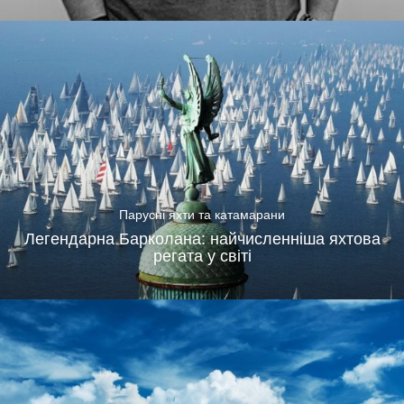
Парусні яхти та катамарани
Легендарна Барколана: найчисленніша яхтова
регата у світі