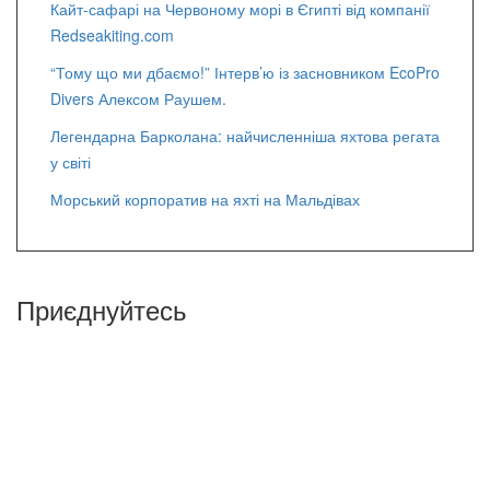
Кайт-сафарі на Червоному морі в Єгипті від компанії
Redseakiting.com
“Тому що ми дбаємо!” Інтерв’ю із засновником EcoPro
Divers Алексом Раушем.
Легендарна Барколана: найчисленніша яхтова регата
у світі
Морський корпоратив на яхті на Мальдівах
Приєднуйтесь