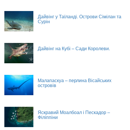
Дайвінг у Таїланді. Острови Сімілан та
Сурін
Дайвінг на Кубі – Сади Королеви.
Малапаскуа – перлина Вісайських
островів
Яскравий Моалбоал і Пескадор –
Філіппіни