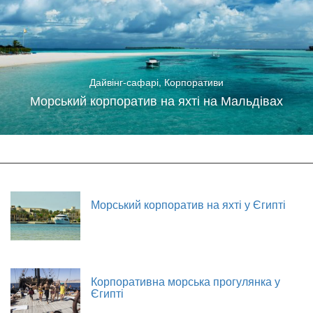
Дайвінг-сафарі
,
Корпоративи
Морський корпоратив на яхті на Мальдівах
Морський корпоратив на яхті у Єгипті
Корпоративна морська прогулянка у
Єгипті