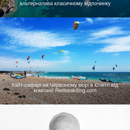
альтернатива класичному відпочинку
Корпоративи
,
Регіони
Кайт-сафарі на Червоному морі в Єгипті від
компанії Redseakiting.com