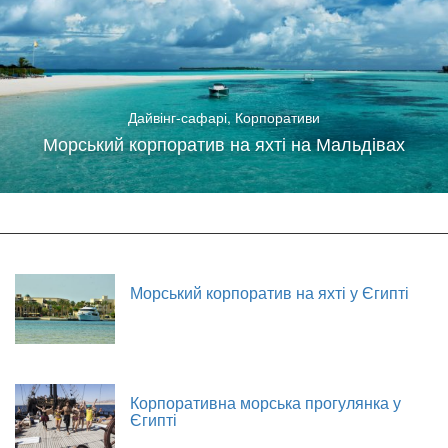
Дайвінг-сафарі
,
Корпоративи
Морський корпоратив на яхті на Мальдівах
Морський корпоратив на яхті у Єгипті
Корпоративна морська прогулянка у
Єгипті