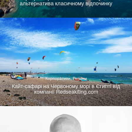
альтернатива класичному відпочинку
Корпоративи
,
Регіони
Кайт-сафарі на Червоному морі в Єгипті від
компанії Redseakiting.com