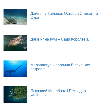
Дайвінг у Таїланді. Острови Сімілан та
Сурін
Дайвінг на Кубі – Сади Королеви.
Малапаскуа – перлина Вісайських
островів
Яскравий Моалбоал і Пескадор –
Філіппіни