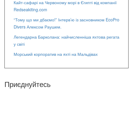
Кайт-сафарі на Червоному морі в Єгипті від компанії
Redseakiting.com
“Тому що ми дбаємо!” Інтерв’ю із засновником EcoPro
Divers Алексом Раушем.
Легендарна Барколана: найчисленніша яхтова регата
у світі
Морський корпоратив на яхті на Мальдівах
Приєднуйтесь