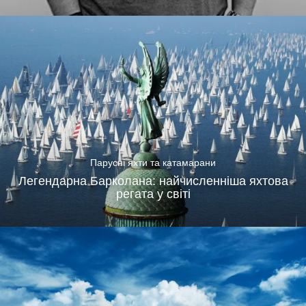
Парусні яхти та катамарани
Легендарна Барколана: найчисленніша яхтова
регата у світі