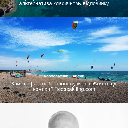
альтернатива класичному відпочинку
Корпоративи
,
Регіони
Кайт-сафарі на Червоному морі в Єгипті від
компанії Redseakiting.com