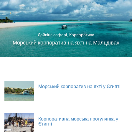
Дайвінг-сафарі
,
Корпоративи
Морський корпоратив на яхті на Мальдівах
Морський корпоратив на яхті у Єгипті
Корпоративна морська прогулянка у
Єгипті