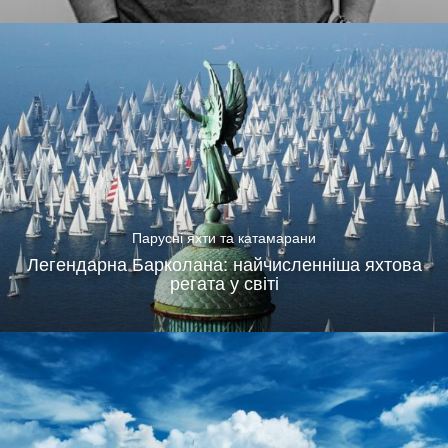
Парусні яхти та катамарани
Легендарна Барколана: найчисленніша яхтова
регата у світі