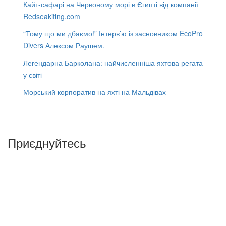
Кайт-сафарі на Червоному морі в Єгипті від компанії
Redseakiting.com
“Тому що ми дбаємо!” Інтерв’ю із засновником EcoPro
Divers Алексом Раушем.
Легендарна Барколана: найчисленніша яхтова регата
у світі
Морський корпоратив на яхті на Мальдівах
Приєднуйтесь