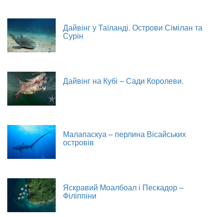
Дайвінг у Таїланді. Острови Сімілан та
Сурін
Дайвінг на Кубі – Сади Королеви.
Малапаскуа – перлина Вісайських
островів
Яскравий Моалбоал і Пескадор –
Філіппіни