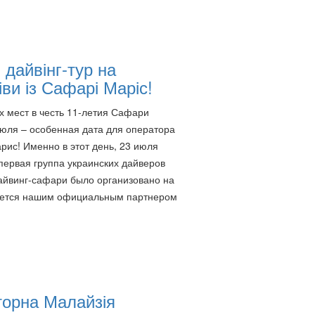
 дайвінг-тур на
ви із Сафарі Маріс!
х мест в честь 11-летия Сафари
юля – особенная дата для оператора
ис! Именно в этот день, 23 июля
 первая группа украинских дайверов
айвинг-сафари было организовано на
вляется нашим официальным партнером
орна Малайзія