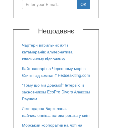
Нещодавнє
Чартери вітрильних яхт і
катамаранів: альтернатива
класичному відпочинку
Кайт-сафарі на Червоному морі в
Єгипті від компанії Redseakiting.com
“Тому що ми дбаємо!” Інтерв’ю із
засновником EcoPro Divers Алексом
Раушем.
Легендарна Барколана:
найчисленніша яхтова регата у світі
Морський корпоратив на яхті на