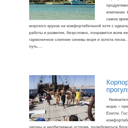
продуктивн
компании. 
самое врем
морского круиза на комфортабельной яхте с идеал
работы и развития, безусловно, понравится всем ее
гармоничное слияние синевы моря и золота песка
путь….
Корпо
прогул
Увлекател
морю – пре
Египте. Го
комфортабе
лагуны и необитаемые острова, полюбоваться бог