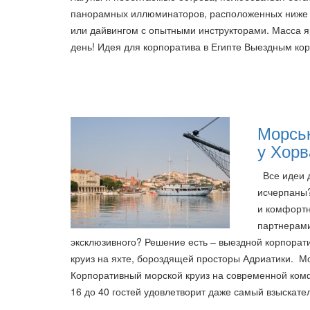
панорамных иллюминаторов, расположенных ниже в
или дайвингом с опытными инструкторами. Масса яр
день! Идея для корпоратива в Египте Выездным ко
Морськ
у Хорв
Все идеи д
исчерпаны?
и комфортн
партнерами
эксклюзивного? Решение есть – выездной корпорати
круиз на яхте, бороздящей просторы Адриатики. Мо
Корпоративный морской круиз на современной ком
16 до 40 гостей удовлетворит даже самый взыскате