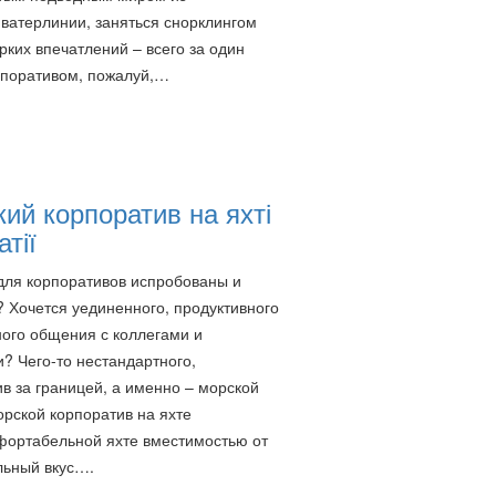
атерлинии, заняться снорклингом
ких впечатлений – всего за один
рпоративом, пожалуй,…
ий корпоратив на яхті
атії
ля корпоративов испробованы и
 Хочется уединенного, продуктивного
ого общения с коллегами и
? Чего-то нестандартного,
в за границей, а именно – морской
рской корпоратив на яхте
фортабельной яхте вместимостью от
льный вкус….