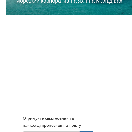
Морський корпоратив на яхті на Мальдівах
Отримуйте свіжі новини та
найкращі пропозиції на пошту