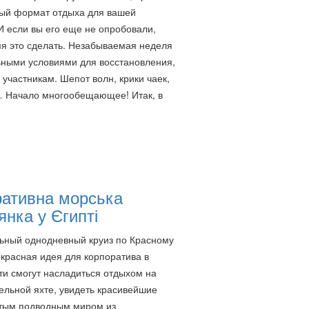
ый формат отдыха для вашей
И если вы его еще не опробовали,
я это сделать. Незабываемая неделя
ьными условиями для восстановления,
 участникам. Шепот волн, крики чаек,
… Начало многообещающее! Итак, в
ративна морська
янка у Єгипті
ьный однодневный круиз по Красному
красная идея для корпоратива в
сти смогут насладиться отдыхом на
льной яхте, увидеть красивейшие
атым подводным миром из