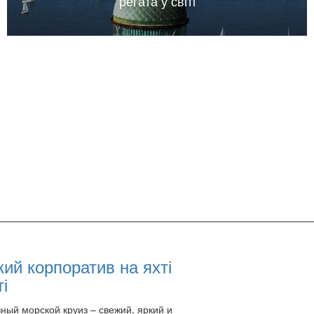
регата у світі
ий корпоратив на яхті
ті
ный морской круиз – свежий, яркий и