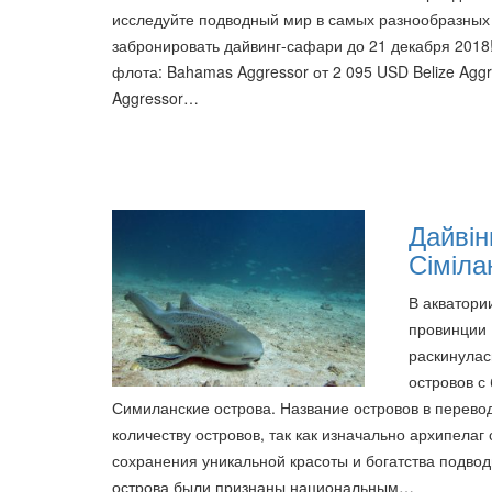
исследуйте подводный мир в самых разнообразных 
забронировать дайвинг-сафари до 21 декабря 2018
флота: Bahamas Aggressor от 2 095 USD Belize Aggre
Aggressor…
Дайвін
Сіміла
В акватори
провинции 
раскинулас
островов 
Симиланские острова. Название островов в переводе
количеству островов, так как изначально архипелаг 
сохранения уникальной красоты и богатства подво
острова были признаны национальным…