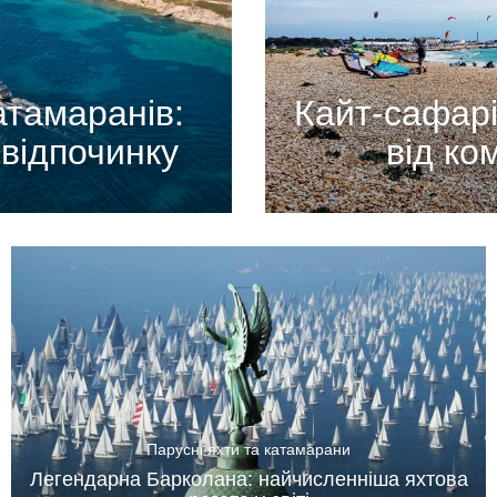
атамаранів:
Кайт-сафарі
відпочинку
від ко
Парусні яхти та катамарани
Легендарна Барколана: найчисленніша яхтова