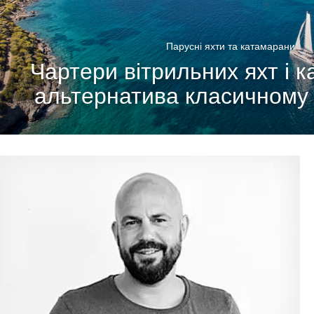
Парусні яхти та катамарани
Чартери вітрильних яхт і к
альтернатива класичному 