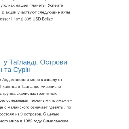
уголках нашей планеты! Успейте
! В акции участвуют следующие яхты
ssor III от 2 395 USD Belize
г у Таїланді. Острови
н та Сурін
и Андаманского моря к западу от
Пхангнга в Таиланде живописно
ь группа скалистых гранитных
с белоснежными песчаными пляжами –
 с малайского означает “девять”, по
состоял из 9 островов. C целью
дного мира в 1982 году Симиланские