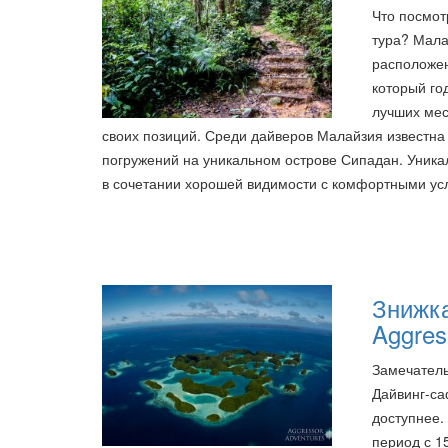
Что посмот
тура? Мала
расположен
который го
лучших мес
своих позиций. Среди дайверов Малайзия известна
погружений на уникальном острове Сипадан. Уника
в сочетании хорошей видимости с комфортными у
Знижка
Aggres
Замечатель
Дайвинг-са
доступнее.
период с 1