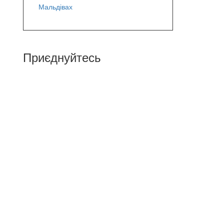
Мальдівах
Приєднуйтесь