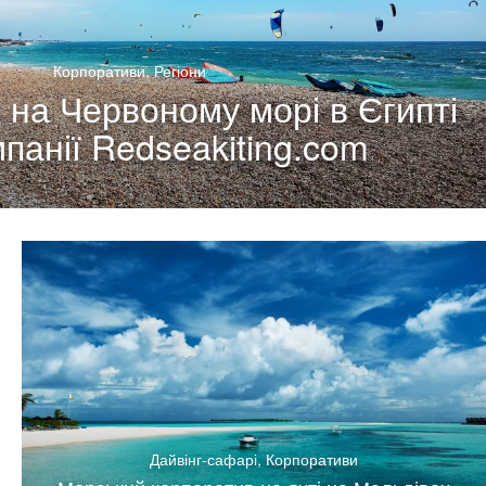
Корпоративи
,
Регіони
 на Червоному морі в Єгипті
мпанії Redseakiting.com
Дайвінг-сафарі
,
Корпоративи