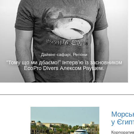
Дайвінг-сафарі
,
Регіони
“Тому що ми дбаємо!” Інтерв’ю із засновником
EcoPro Divers Алексом Раушем.
Морськ
у Єгип
Корпоратив