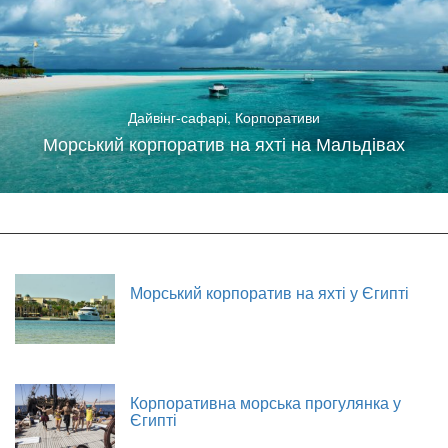
Дайвінг-сафарі
,
Корпоративи
Морський корпоратив на яхті на Мальдівах
Морський корпоратив на яхті у Єгипті
Корпоративна морська прогулянка у
Єгипті