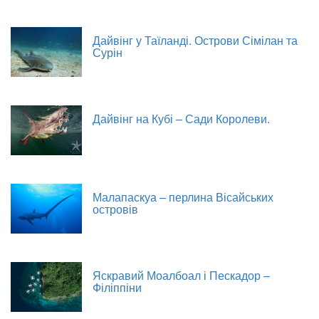
Дайвінг у Таїланді. Острови Сімілан та
Сурін
Дайвінг на Кубі – Сади Королеви.
Малапаскуа – перлина Вісайських
островів
Яскравий Моалбоал і Пескадор –
Філіппіни