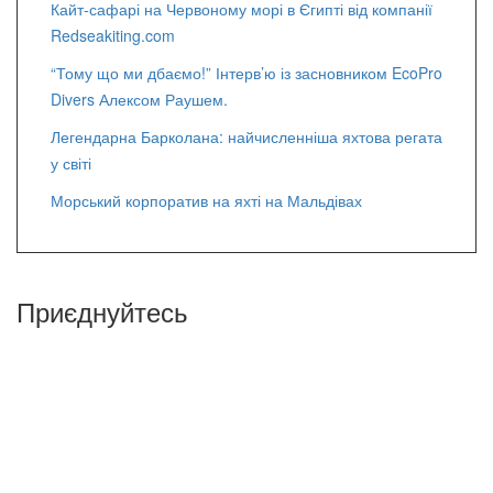
Кайт-сафарі на Червоному морі в Єгипті від компанії
Redseakiting.com
“Тому що ми дбаємо!” Інтерв’ю із засновником EcoPro
Divers Алексом Раушем.
Легендарна Барколана: найчисленніша яхтова регата
у світі
Морський корпоратив на яхті на Мальдівах
Приєднуйтесь