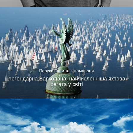
Парусні яхти та катамарани
Легендарна Барколана: найчисленніша яхтова
регата у світі