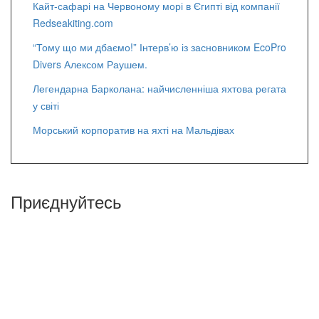
Кайт-сафарі на Червоному морі в Єгипті від компанії
Redseakiting.com
“Тому що ми дбаємо!” Інтерв’ю із засновником EcoPro
Divers Алексом Раушем.
Легендарна Барколана: найчисленніша яхтова регата
у світі
Морський корпоратив на яхті на Мальдівах
Приєднуйтесь