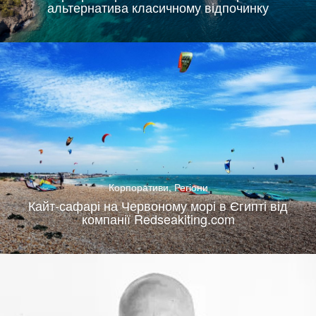
альтернатива класичному відпочинку
Корпоративи
,
Регіони
Кайт-сафарі на Червоному морі в Єгипті від
компанії Redseakiting.com