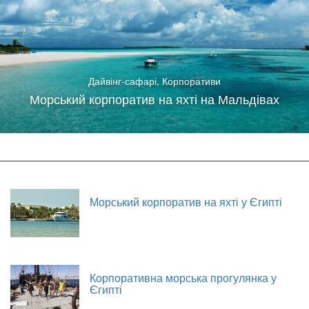
Дайвінг-сафарі
,
Корпоративи
Морський корпоратив на яхті на Мальдівах
Морський корпоратив на яхті у Єгипті
Корпоративна морська прогулянка у
Єгипті