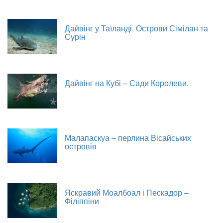
Дайвінг у Таїланді. Острови Сімілан та
Сурін
Дайвінг на Кубі – Сади Королеви.
Малапаскуа – перлина Вісайських
островів
Яскравий Моалбоал і Пескадор –
Філіппіни