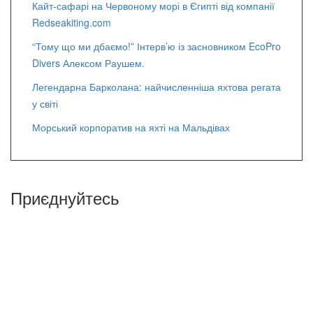
Кайт-сафарі на Червоному морі в Єгипті від компанії
Redseakiting.com
“Тому що ми дбаємо!” Інтерв’ю із засновником EcoPro
Divers Алексом Раушем.
Легендарна Барколана: найчисленніша яхтова регата
у світі
Морський корпоратив на яхті на Мальдівах
Приєднуйтесь