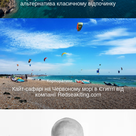
альтернатива класичному відпочинку
Корпоративи
,
Регіони
Кайт-сафарі на Червоному морі в Єгипті від
компанії Redseakiting.com