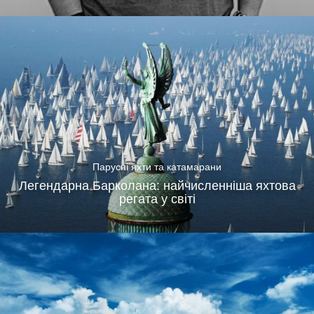
Парусні яхти та катамарани
Легендарна Барколана: найчисленніша яхтова
регата у світі