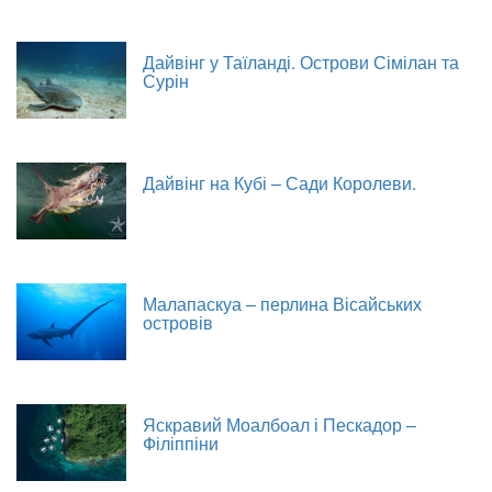
Дайвінг у Таїланді. Острови Сімілан та
Сурін
Дайвінг на Кубі – Сади Королеви.
Малапаскуа – перлина Вісайських
островів
Яскравий Моалбоал і Пескадор –
Філіппіни