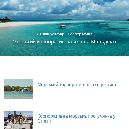
Дайвінг-сафарі
,
Корпоративи
Морський корпоратив на яхті на Мальдівах
Морський корпоратив на яхті у Єгипті
Корпоративна морська прогулянка у
Єгипті