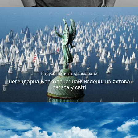
Парусні яхти та катамарани
Легендарна Барколана: найчисленніша яхтова
регата у світі