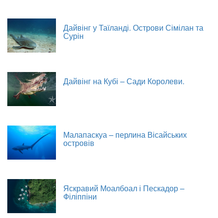
Дайвінг у Таїланді. Острови Сімілан та
Сурін
Дайвінг на Кубі – Сади Королеви.
Малапаскуа – перлина Вісайських
островів
Яскравий Моалбоал і Пескадор –
Філіппіни