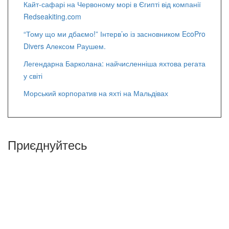
Кайт-сафарі на Червоному морі в Єгипті від компанії
Redseakiting.com
“Тому що ми дбаємо!” Інтерв’ю із засновником EcoPro
Divers Алексом Раушем.
Легендарна Барколана: найчисленніша яхтова регата
у світі
Морський корпоратив на яхті на Мальдівах
Приєднуйтесь