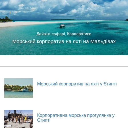
Дайвінг-сафарі
,
Корпоративи
Морський корпоратив на яхті на Мальдівах
Морський корпоратив на яхті у Єгипті
Корпоративна морська прогулянка у
Єгипті