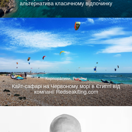
альтернатива класичному відпочинку
Корпоративи
,
Регіони
Кайт-сафарі на Червоному морі в Єгипті від
компанії Redseakiting.com