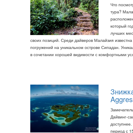
Что посмот
тура? Мала
расположен
который го
лучших мес
своих позиций. Среди дайверов Малайзия известна
погружений на уникальном острове Сипадан. Уника
в сочетании хорошей видимости с комфортными у
Знижка
Aggres
Замечатель
Дайвинг-са
доступнее.
период с 1