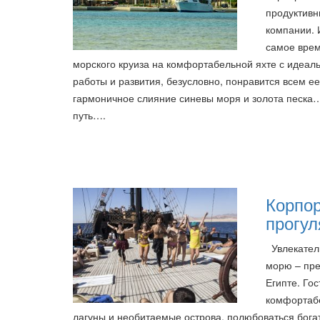
продуктивн
компании. 
самое врем
морского круиза на комфортабельной яхте с идеал
работы и развития, безусловно, понравится всем ее
гармоничное слияние синевы моря и золота песка
путь….
Корпо
прогул
Увлекател
морю – пре
Египте. Го
комфортабе
лагуны и необитаемые острова, полюбоваться бог