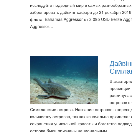
исследуйте подводный мир в самых разнообразных 
забронировать дайвинг-сафари до 21 декабря 2018
флота: Bahamas Aggressor от 2 095 USD Belize Aggre
Aggressor…
Дайвін
Сіміла
В акватори
провинции 
раскинулас
островов 
Симиланские острова. Название островов в переводе
количеству островов, так как изначально архипелаг 
сохранения уникальной красоты и богатства подво
острова были признаны национальным…