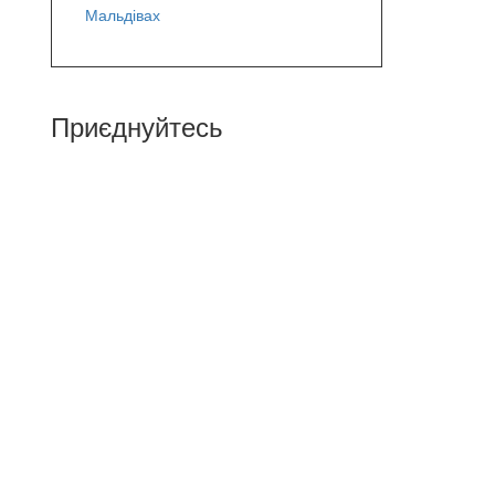
Мальдівах
Приєднуйтесь