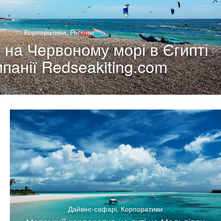
Корпоративи
,
Регіони
 на Червоному морі в Єгипті
мпанії Redseakiting.com
Дайвінг-сафарі
,
Корпоративи