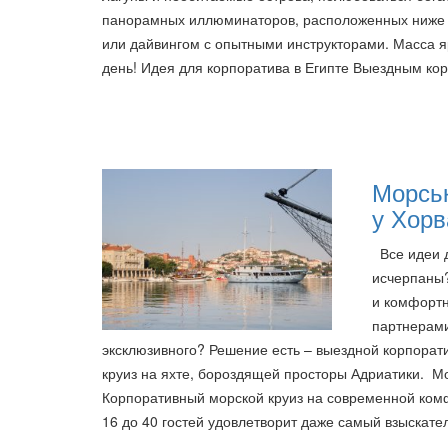
панорамных иллюминаторов, расположенных ниже в
или дайвингом с опытными инструкторами. Масса яр
день! Идея для корпоратива в Египте Выездным ко
Морськ
у Хорв
Все идеи д
исчерпаны?
и комфортн
партнерами
эксклюзивного? Решение есть – выездной корпорати
круиз на яхте, бороздящей просторы Адриатики. Мо
Корпоративный морской круиз на современной ком
16 до 40 гостей удовлетворит даже самый взыскате