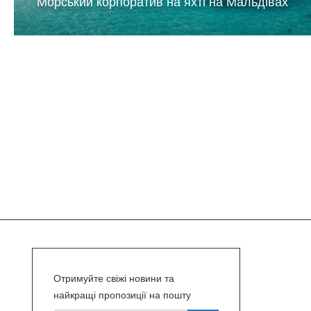
Морський корпоратив на яхті на Мальдівах
Отримуйте свіжі новини та
найкращі пропозиції на пошту