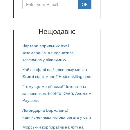
Нещодавнє
Чартери вітрильних яхт і
катамаранів: альтернатива
класичному відпочинку
Кайт-сафарі на Червоному морі в
Єгипті від компанії Redseakiting.com
“Тому що ми дбаємо!” Інтерв’ю із
засновником EcoPro Divers Алексом
Раушем.
Легендарна Барколана:
найчисленніша яхтова регата у світі
Морський корпоратив на яхті на