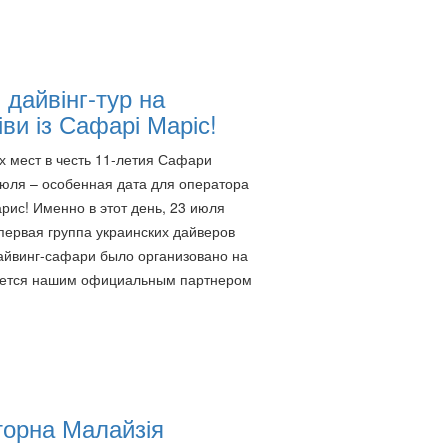
 дайвінг-тур на
ви із Сафарі Маріс!
х мест в честь 11-летия Сафари
юля – особенная дата для оператора
ис! Именно в этот день, 23 июля
 первая группа украинских дайверов
айвинг-сафари было организовано на
вляется нашим официальным партнером
орна Малайзія