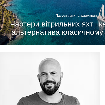
Парусні яхти та катамарани
Чартери вітрильних яхт і к
альтернатива класичному 