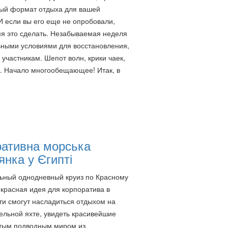
ый формат отдыха для вашей
И если вы его еще не опробовали,
я это сделать. Незабываемая неделя
ьными условиями для восстановления,
 участникам. Шепот волн, крики чаек,
… Начало многообещающее! Итак, в
ративна морська
янка у Єгипті
ьный однодневный круиз по Красному
красная идея для корпоратива в
сти смогут насладиться отдыхом на
льной яхте, увидеть красивейшие
атым подводным миром из