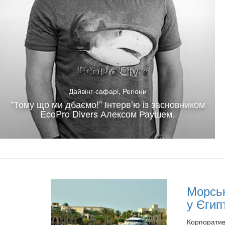
Дайвінг-сафарі
,
Регіони
“Тому що ми дбаємо!” Інтерв’ю із засновником
EcoPro Divers Алексом Раушем.
Морськ
у Єгип
Корпоратив