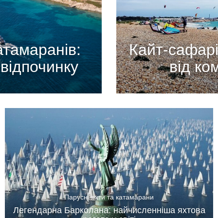
атамаранів:
Кайт-сафарі
відпочинку
від ко
Парусні яхти та катамарани
Легендарна Барколана: найчисленніша яхтова