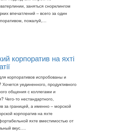
атерлинии, заняться снорклингом
ких впечатлений – всего за один
рпоративом, пожалуй,…
ий корпоратив на яхті
атії
ля корпоративов испробованы и
 Хочется уединенного, продуктивного
ого общения с коллегами и
? Чего-то нестандартного,
в за границей, а именно – морской
рской корпоратив на яхте
фортабельной яхте вместимостью от
льный вкус….