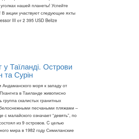
уголках нашей планеты! Успейте
! В акции участвуют следующие яхты
ssor III от 2 395 USD Belize
г у Таїланді. Острови
н та Сурін
и Андаманского моря к западу от
Пхангнга в Таиланде живописно
ь группа скалистых гранитных
с белоснежными песчаными пляжами –
 с малайского означает “девять”, по
состоял из 9 островов. C целью
дного мира в 1982 году Симиланские