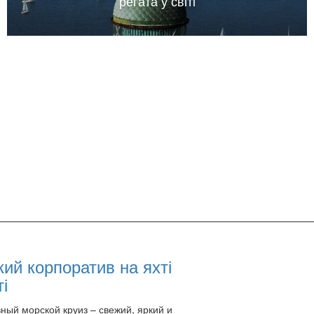
регата у світі
ий корпоратив на яхті
ті
ный морской круиз – свежий, яркий и