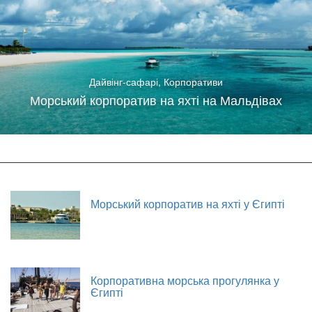
Дайвінг-сафарі
,
Корпоративи
Морський корпоратив на яхті на Мальдівах
Морський корпоратив на яхті у Єгипті
Корпоративна морська прогулянка у
Єгипті