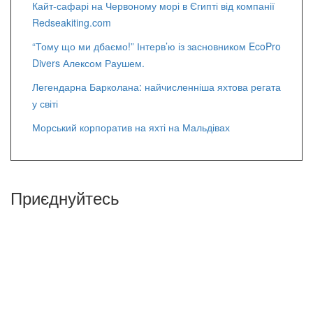
Кайт-сафарі на Червоному морі в Єгипті від компанії
Redseakiting.com
“Тому що ми дбаємо!” Інтерв’ю із засновником EcoPro
Divers Алексом Раушем.
Легендарна Барколана: найчисленніша яхтова регата
у світі
Морський корпоратив на яхті на Мальдівах
Приєднуйтесь