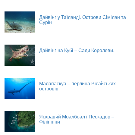
Дайвінг у Таїланді. Острови Сімілан та
Сурін
Дайвінг на Кубі – Сади Королеви.
Малапаскуа – перлина Вісайських
островів
Яскравий Моалбоал і Пескадор –
Філіппіни