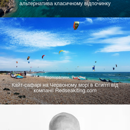
альтернатива класичному відпочинку
Корпоративи
,
Регіони
Кайт-сафарі на Червоному морі в Єгипті від
компанії Redseakiting.com