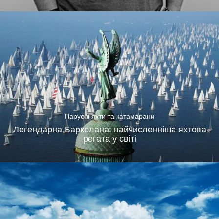
Парусні яхти та катамарани
Легендарна Барколана: найчисленніша яхтова
регата у світі