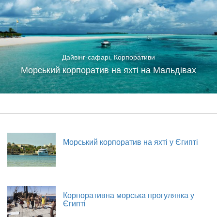
Дайвінг-сафарі
,
Корпоративи
Морський корпоратив на яхті на Мальдівах
Морський корпоратив на яхті у Єгипті
Корпоративна морська прогулянка у
Єгипті