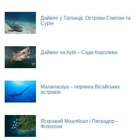
Дайвінг у Таїланді. Острови Сімілан та
Сурін
Дайвінг на Кубі – Сади Королеви.
Малапаскуа – перлина Вісайських
островів
Яскравий Моалбоал і Пескадор –
Філіппіни