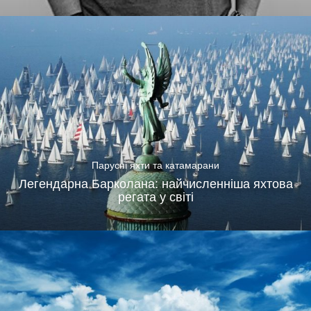
Парусні яхти та катамарани
Легендарна Барколана: найчисленніша яхтова
регата у світі