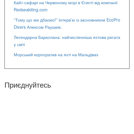
Кайт-сафарі на Червоному морі в Єгипті від компанії
Redseakiting.com
“Тому що ми дбаємо!” Інтерв’ю із засновником EcoPro
Divers Алексом Раушем.
Легендарна Барколана: найчисленніша яхтова регата
у світі
Морський корпоратив на яхті на Мальдівах
Приєднуйтесь