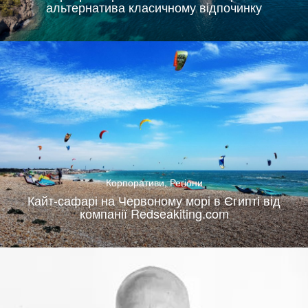
альтернатива класичному відпочинку
Корпоративи
,
Регіони
Кайт-сафарі на Червоному морі в Єгипті від
компанії Redseakiting.com