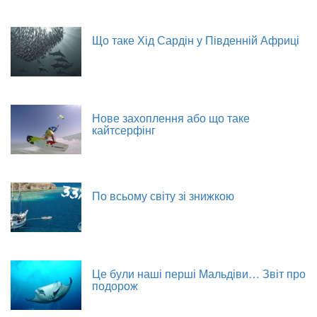
Що таке Хід Сардін у Південній Африці
Нове захоплення або що таке
кайтсерфінг
По всьому світу зі знижкою
Це були наші перші Мальдіви… Звіт про
подорож