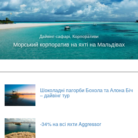
Дайвінг-сафарі
,
Корпоративи
Морський корпоратив на яхті на Мальдівах
Шоколадні пагорби Бохола та Алона Біч
– дайвінг тур
-34% на всі яхти Aggressor