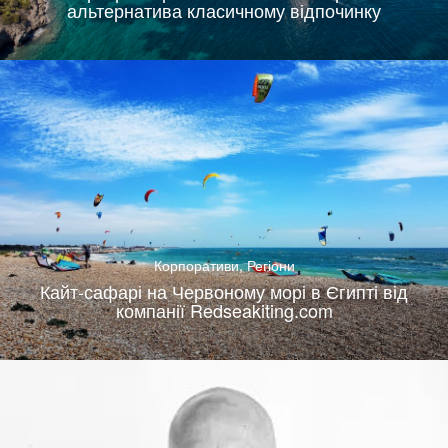
альтернатива класичному відпочинку
Корпоративи
,
Регіони
Кайт-сафарі на Червоному морі в Єгипті від
компанії Redseakiting.com