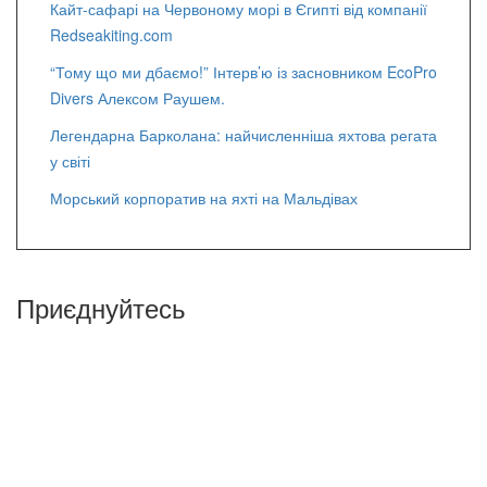
Кайт-сафарі на Червоному морі в Єгипті від компанії
Redseakiting.com
“Тому що ми дбаємо!” Інтерв’ю із засновником EcoPro
Divers Алексом Раушем.
Легендарна Барколана: найчисленніша яхтова регата
у світі
Морський корпоратив на яхті на Мальдівах
Приєднуйтесь