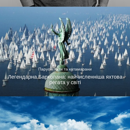
Парусні яхти та катамарани
Легендарна Барколана: найчисленніша яхтова
регата у світі