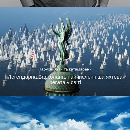
Парусні яхти та катамарани
Легендарна Барколана: найчисленніша яхтова
регата у світі