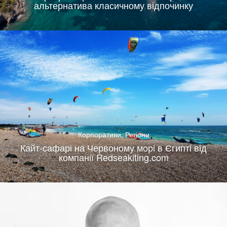
альтернатива класичному відпочинку
Корпоративи
,
Регіони
Кайт-сафарі на Червоному морі в Єгипті від
компанії Redseakiting.com