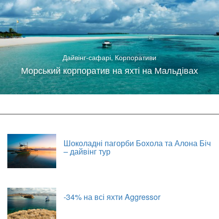
Дайвінг-сафарі
,
Корпоративи
Морський корпоратив на яхті на Мальдівах
Шоколадні пагорби Бохола та Алона Біч
– дайвінг тур
-34% на всі яхти Aggressor