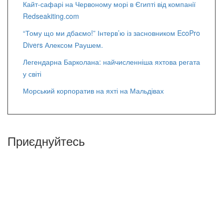
Кайт-сафарі на Червоному морі в Єгипті від компанії
Redseakiting.com
“Тому що ми дбаємо!” Інтерв’ю із засновником EcoPro
Divers Алексом Раушем.
Легендарна Барколана: найчисленніша яхтова регата
у світі
Морський корпоратив на яхті на Мальдівах
Приєднуйтесь