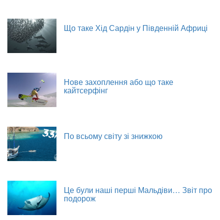
Що таке Хід Сардін у Південній Африці
Нове захоплення або що таке
кайтсерфінг
По всьому світу зі знижкою
Це були наші перші Мальдіви… Звіт про
подорож