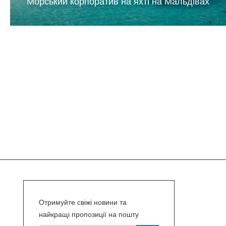
Морський корпоратив на яхті на Мальдівах
Отримуйте свіжі новини та
найкращі пропозиції на пошту