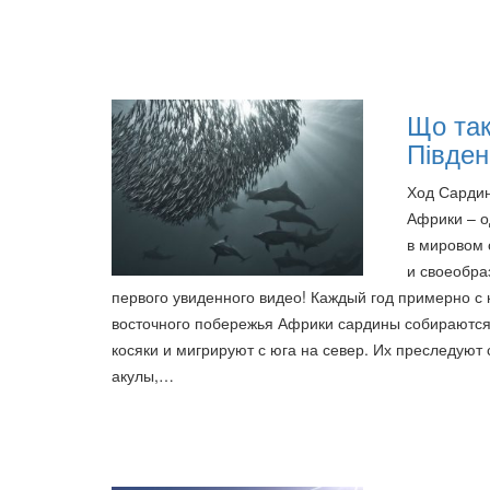
Що так
Півден
Ход Сарди
Африки – о
в мировом 
и своеобра
первого увиденного видео! Каждый год примерно с 
восточного побережья Африки сардины собираются
косяки и мигрируют с юга на север. Их преследуют
акулы,…