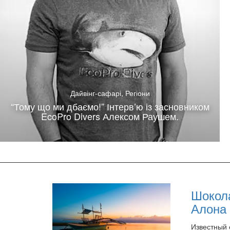
Дайвінг-сафарі
,
Регіони
“Тому що ми дбаємо!” Інтерв’ю із засновником
EcoPro Divers Алексом Раушем.
Шокола
Алона 
Известный