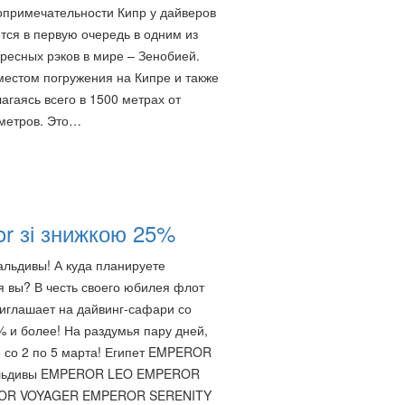
опримечательности Кипр у дайверов
тся в первую очередь в одним из
ресных рэков в мире – Зенобией.
естом погружения на Кипре и также
агаясь всего в 1500 метрах от
 метров. Это…
r зі знижкою 25%
альдивы! А куда планируете
я вы? В честь своего юбилея флот
иглашает на дайвинг-сафари со
% и более! На раздумья пару дней,
 со 2 по 5 марта! Египет EMPEROR
льдивы EMPEROR LEO EMPEROR
OR VOYAGER EMPEROR SERENITY