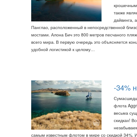
крошечным
также явля
дайвинга, 
Панглао, расположенный в непосредственной близо
мостами. Алона Бич это 800 метров песчаного пля
всего мира. В первую очередь это объясняется ко
удобной логистикой к целому…
-34% н
Сумасшедши
флота Aggre
весьма сущ
скидках! В
незабываем
самым известным флотом в мире со скидкой 34%. И