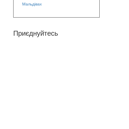
Мальдівах
Приєднуйтесь