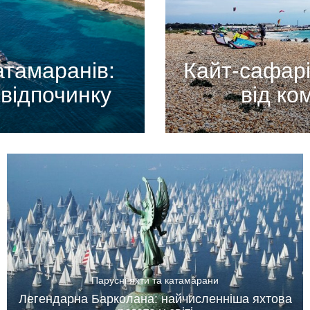
атамаранів:
Кайт-сафарі
відпочинку
від ко
Парусні яхти та катамарани
Легендарна Барколана: найчисленніша яхтова