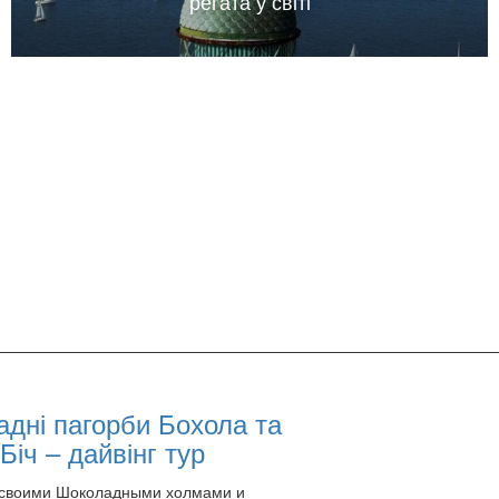
регата у світі
дні пагорби Бохола та
Біч – дайвінг тур
 своими Шоколадными холмами и