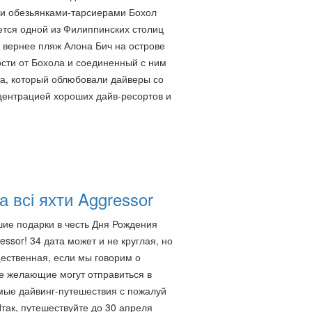
и обезьянками-тарсиерами Бохол
ется одной из Филиппинских столиц
а вернее пляж Алона Бич на острове
сти от Бохола и соединенный с ним
жа, который облюбовали дайверы со
нцентрацией хороших дайв-ресортов и
а всі яхти Aggressor
е подарки в честь Дня Рождения
ssor! 34 дата может и не круглая, но
ественная, если мы говорим о
се желающие могут отправиться в
ые дайвинг-путешествия с пожалуй
так, путешествуйте до 30 апреля