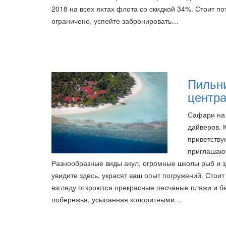
2018 на всех яхтах флота со скидкой 34%. Стоит по
ограничено, успейте забронировать…
Пильни
центра
Сафари на 
дайверов. 
приветствую
приглашают
Разнообразные виды акул, огромные школы рыб и 
увидите здесь, украсят ваш опыт погружений. Стои
взгляду откроются прекрасные песчаные пляжи и б
побережья, усыпанная колоритными…