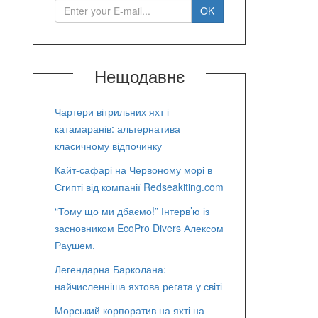
Нещодавнє
Чартери вітрильних яхт і
катамаранів: альтернатива
класичному відпочинку
Кайт-сафарі на Червоному морі в
Єгипті від компанії Redseakiting.com
“Тому що ми дбаємо!” Інтерв’ю із
засновником EcoPro Divers Алексом
Раушем.
Легендарна Барколана:
найчисленніша яхтова регата у світі
Морський корпоратив на яхті на