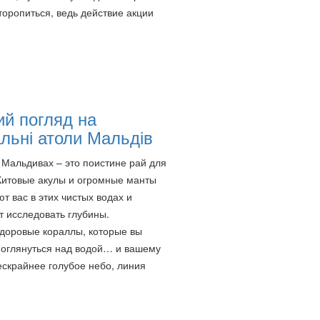
торопиться, ведь действие акции
й погляд на
льні атоли Мальдів
Мальдивах – это поистине рай для
Китовые акулы и огромные манты
т вас в этих чистых водах и
 исследовать глубины.
здоровые кораллы, которые вы
т оглянуться над водой… и вашему
ескрайнее голубое небо, линия