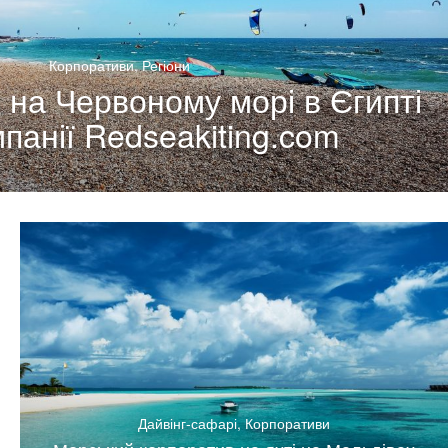
Корпоративи
,
Регіони
 на Червоному морі в Єгипті
мпанії Redseakiting.com
Дайвінг-сафарі
,
Корпоративи