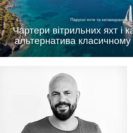
Парусні яхти та катамарани
Чартери вітрильних яхт і к
альтернатива класичному 