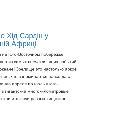
е Хід Сардін у
ній Африці
н на Юго-Восточном побережье
дно из самых впечатляющих событий
океане! Зрелище это настолько яркое
зное, что запоминается навсегда с
конца апреля по июль у юго-
 в гигантские многокилометровые
 сотни и тысячи разных хищников: