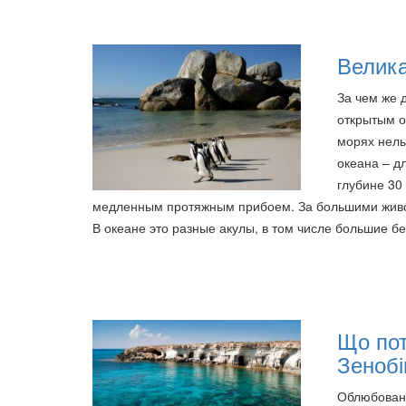
Велик
За чем же 
открытым о
морях нель
океана – д
глубине 30
медленным протяжным прибоем. За большими животн
В океане это разные акулы, в том числе большие бе
Що пот
Зенобі
Облюбованн