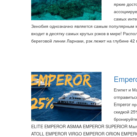
яркие дост
ассоциируе
самых инте
Зенобия однозначно является самым популярным м
входит в десятку самых крутых рэков в мире! Распол
береговой линии Ларнаки, рэк лежит на глубине 42
Empero
Египет и М
отправитьс
Emperor пр
скидкой 25
бронируйте
ELITE EMPEROR ASMAA EMPEROR SUPERIOR Ма
ATOLL EMPEROR VIRGO EMPEROR ORION EMPER