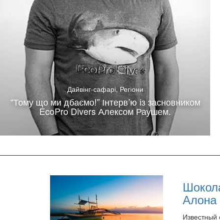
Дайвінг-сафарі
,
Регіони
“Тому що ми дбаємо!” Інтерв’ю із засновником
EcoPro Divers Алексом Раушем.
Шокола
Алона 
Известный