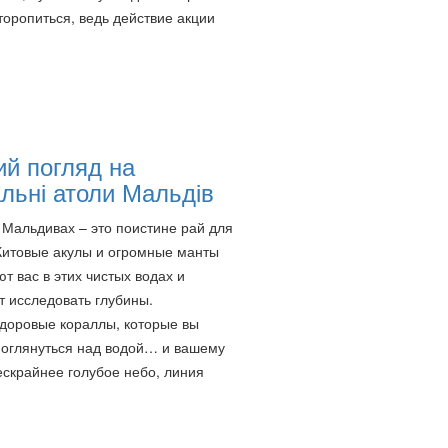
торопиться, ведь действие акции
й погляд на
льні атоли Мальдів
Мальдивах – это поистине рай для
Китовые акулы и огромные манты
т вас в этих чистых водах и
 исследовать глубины.
здоровые кораллы, которые вы
т оглянуться над водой… и вашему
ескрайнее голубое небо, линия