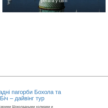
регата у світі
дні пагорби Бохола та
Біч – дайвінг тур
 своими Шоколадными холмами и