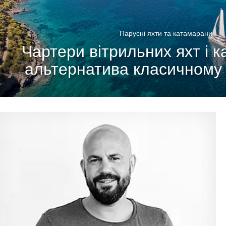
Парусні яхти та катамарани
Чартери вітрильних яхт і к
альтернатива класичному 