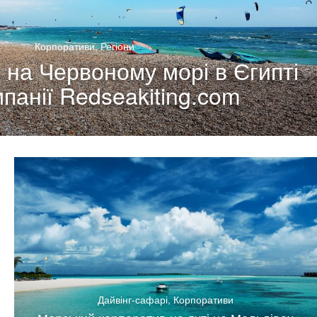
Корпоративи
,
Регіони
 на Червоному морі в Єгипті
мпанії Redseakiting.com
Дайвінг-сафарі
,
Корпоративи