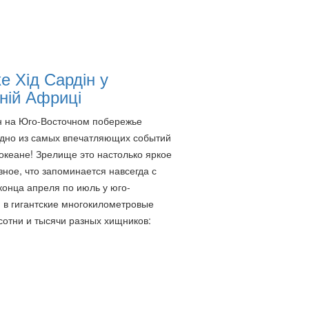
е Хід Сардін у
ній Африці
н на Юго-Восточном побережье
дно из самых впечатляющих событий
океане! Зрелище это настолько яркое
зное, что запоминается навсегда с
конца апреля по июль у юго-
 в гигантские многокилометровые
 сотни и тысячи разных хищников: