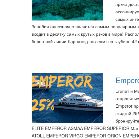
яркие дост
ассоциируе
самых инте
Зенобия однозначно является самым популярным м
входит в десятку самых крутых рэков в мире! Распол
береговой линии Ларнаки, рэк лежит на глубине 42
Empero
Египет и М
отправитьс
Emperor пр
скидкой 25
бронируйте
ELITE EMPEROR ASMAA EMPEROR SUPERIOR Ма
ATOLL EMPEROR VIRGO EMPEROR ORION EMPER