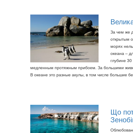
Велик
За чем же 
открытым о
морях нель
океана – д
глубине 30
медленным протяжным прибоем. За большими животн
В океане это разные акулы, в том числе большие бе
Що пот
Зенобі
Облюбованн