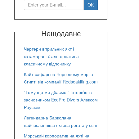
Нещодавнє
Чартери вітрильних яхт і
катамаранів: альтернатива
класичному відпочинку
Кайт-сафарі на Червоному морі в
Єгипті від компанії Redseakiting.com
“Тому що ми дбаємо!” Інтерв’ю із
засновником EcoPro Divers Алексом
Раушем.
Легендарна Барколана:
найчисленніша яхтова регата у світі
Морський корпоратив на яхті на