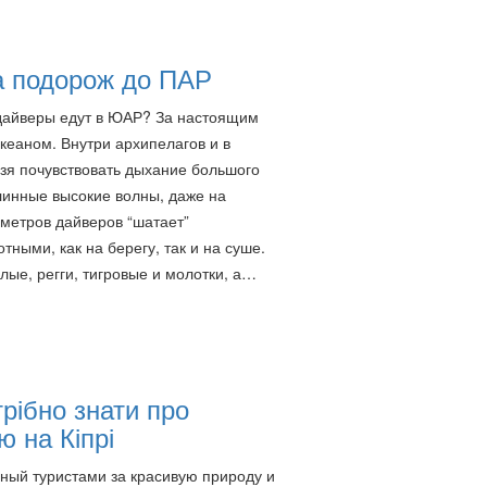
а подорож до ПАР
дайверы едут в ЮАР? За настоящим
кеаном. Внутри архипелагов и в
зя почувствовать дыхание большого
линные высокие волны, даже на
 метров дайверов “шатает”
ыми, как на берегу, так и на суше.
лые, регги, тигровые и молотки, а…
рібно знати про
ю на Кіпрі
ый туристами за красивую природу и