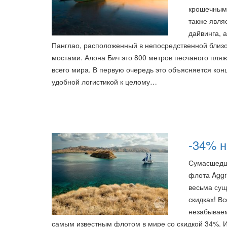
крошечным
также явля
дайвинга, 
Панглао, расположенный в непосредственной близо
мостами. Алона Бич это 800 метров песчаного пля
всего мира. В первую очередь это объясняется ко
удобной логистикой к целому…
-34% н
Сумасшедши
флота Aggre
весьма сущ
скидках! В
незабываем
самым известным флотом в мире со скидкой 34%. И