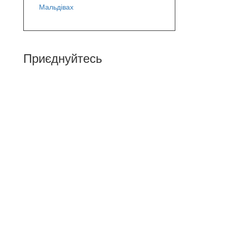
Мальдівах
Приєднуйтесь