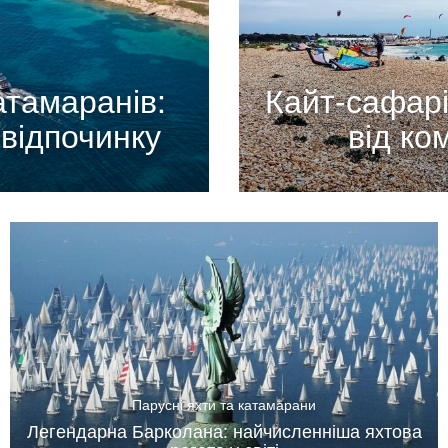
атамаранів:
Кайт-сафарі
відпочинку
від ко
Парусні яхти та катамарани
Легендарна Барколана: найчисленніша яхтова