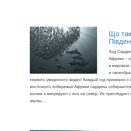
Що так
Півден
Ход Сарди
Африки – о
в мировом 
и своеобра
первого увиденного видео! Каждый год примерно с 
восточного побережья Африки сардины собираются
косяки и мигрируют с юга на север. Их преследуют
акулы,…