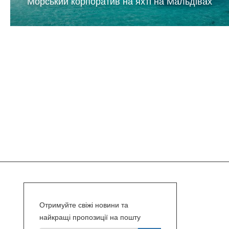
Морський корпоратив на яхті на Мальдівах
Отримуйте свіжі новини та
найкращі пропозиції на пошту