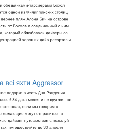
и обезьянками-тарсиерами Бохол
ется одной из Филиппинских столиц
а вернее пляж Алона Бич на острове
сти от Бохола и соединенный с ним
жа, который облюбовали дайверы со
нцентрацией хороших дайв-ресортов и
а всі яхти Aggressor
е подарки в честь Дня Рождения
ssor! 34 дата может и не круглая, но
ественная, если мы говорим о
се желающие могут отправиться в
ые дайвинг-путешествия с пожалуй
так, путешествуйте до 30 апреля