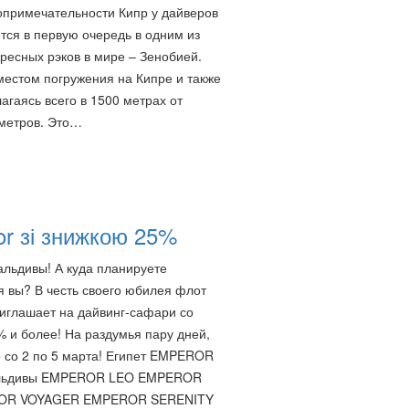
опримечательности Кипр у дайверов
тся в первую очередь в одним из
ресных рэков в мире – Зенобией.
естом погружения на Кипре и также
агаясь всего в 1500 метрах от
 метров. Это…
r зі знижкою 25%
альдивы! А куда планируете
я вы? В честь своего юбилея флот
иглашает на дайвинг-сафари со
% и более! На раздумья пару дней,
 со 2 по 5 марта! Египет EMPEROR
льдивы EMPEROR LEO EMPEROR
OR VOYAGER EMPEROR SERENITY