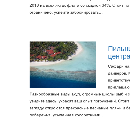
2018 на всех яхтах флота со скидкой 34%. Стоит по
ограничено, успейте забронировать…
Пильни
центра
Сафари на 
дайверов. 
приветствую
приглашают
Разнообразные виды акул, огромные школы рыб и 
увидите здесь, украсят ваш опыт погружений. Стои
взгляду откроются прекрасные песчаные пляжи и б
побережья, усыпанная колоритными…