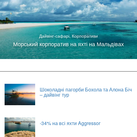
Дайвінг-сафарі
,
Корпоративи
Морський корпоратив на яхті на Мальдівах
Шоколадні пагорби Бохола та Алона Біч
– дайвінг тур
-34% на всі яхти Aggressor