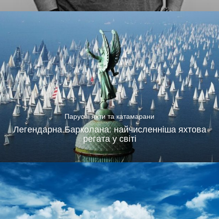
Парусні яхти та катамарани
Легендарна Барколана: найчисленніша яхтова
регата у світі