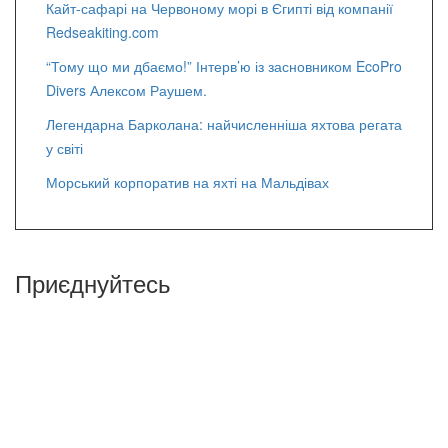
Кайт-сафарі на Червоному морі в Єгипті від компанії
Redseakiting.com
“Тому що ми дбаємо!” Інтерв’ю із засновником EcoPro
Divers Алексом Раушем.
Легендарна Барколана: найчисленніша яхтова регата
у світі
Морський корпоратив на яхті на Мальдівах
Приєднуйтесь