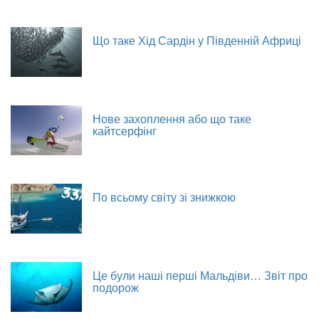
Що таке Хід Сардін у Південній Африці
Нове захоплення або що таке
кайтсерфінг
По всьому світу зі знижкою
Це були наші перші Мальдіви… Звіт про
подорож