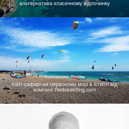
альтернатива класичному відпочинку
Корпоративи
,
Регіони
Кайт-сафарі на Червоному морі в Єгипті від
компанії Redseakiting.com