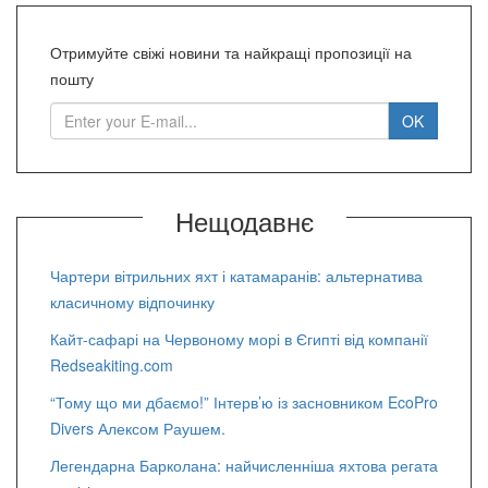
Отримуйте свіжі новини та найкращі пропозиції на
пошту
Нещодавнє
Чартери вітрильних яхт і катамаранів: альтернатива
класичному відпочинку
Кайт-сафарі на Червоному морі в Єгипті від компанії
Redseakiting.com
“Тому що ми дбаємо!” Інтерв’ю із засновником EcoPro
Divers Алексом Раушем.
Легендарна Барколана: найчисленніша яхтова регата