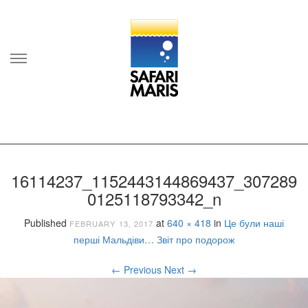
Skip
to
content
16114237_1152443144869437_307289
0125118793342_n
Published
at
640 × 418
in
Це були наші
FEBRUARY 13, 2017
перші Мальдіви… Звіт про подорож
←
Previous
Next
→