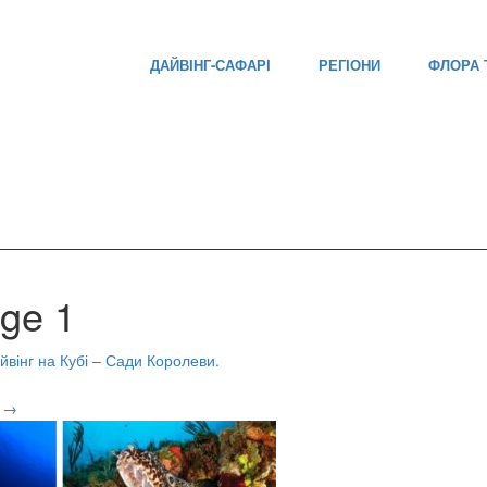
Skip
ДАЙВІНГ-САФАРІ
РЕГІОНИ
ФЛОРА 
to
content
age 1
йвінг на Кубі – Сади Королеви.
t
→