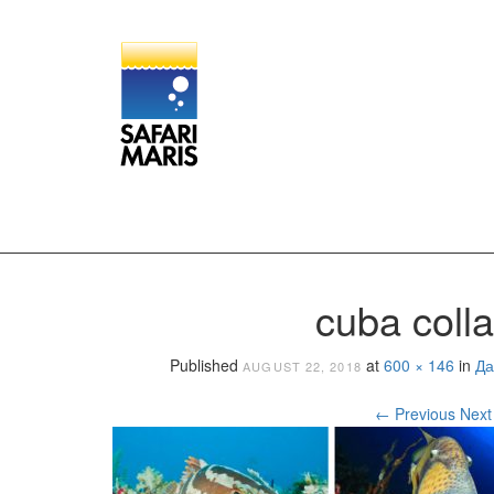
cuba coll
Published
at
600 × 146
in
Да
AUGUST 22, 2018
←
Previous
Nex