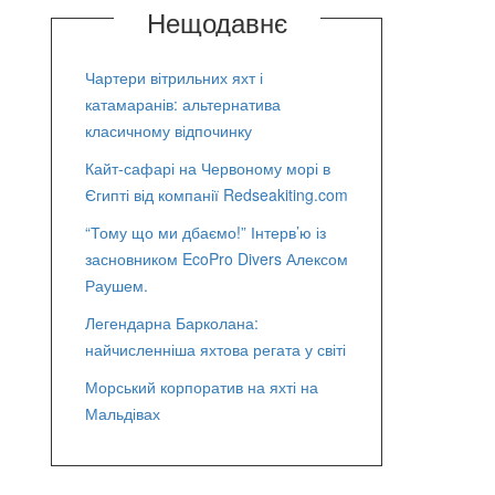
Нещодавнє
Чартери вітрильних яхт і
катамаранів: альтернатива
класичному відпочинку
Кайт-сафарі на Червоному морі в
Єгипті від компанії Redseakiting.com
“Тому що ми дбаємо!” Інтерв’ю із
засновником EcoPro Divers Алексом
Раушем.
Легендарна Барколана:
найчисленніша яхтова регата у світі
Морський корпоратив на яхті на
Мальдівах